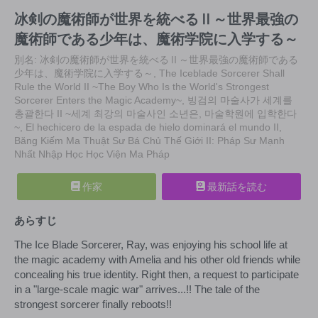
冰剣の魔術師が世界を統べるⅡ～世界最強の
魔術師である少年は、魔術学院に入学する～
別名: 冰剣の魔術師が世界を統べるⅡ～世界最強の魔術師である
少年は、魔術学院に入学する～, The Iceblade Sorcerer Shall
Rule the World II ~The Boy Who Is the World's Strongest
Sorcerer Enters the Magic Academy~, 빙검의 마술사가 세계를
총괄한다 II ~세계 최강의 마술사인 소년은, 마술학원에 입학한다
~, El hechicero de la espada de hielo dominará el mundo II,
Băng Kiếm Ma Thuật Sư Bá Chủ Thế Giới II: Pháp Sư Mạnh
Nhất Nhập Học Học Viện Ma Pháp
作家
最新話を読む
あらすじ
The Ice Blade Sorcerer, Ray, was enjoying his school life at
the magic academy with Amelia and his other old friends while
concealing his true identity. Right then, a request to participate
in a "large-scale magic war" arrives...!! The tale of the
strongest sorcerer finally reboots!!