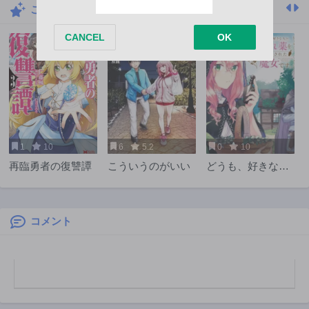
こちらもおすすめ
1
10
6
5.2
0
10
再臨勇者の復讐譚
こういうのがいい
どうも、好きな人
に惚れ薬を依頼さ
れた魔女です。
コメント