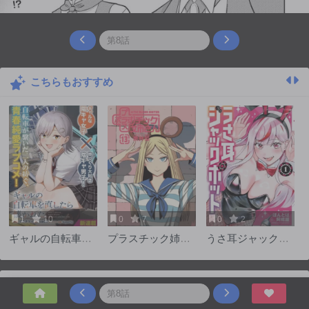
こちらもおすすめ
1
10
0
7
0
2
ギャルの自転車を
プラスチック姉さ
うさ耳ジャックポ
直したら懐かれた
ん
ット
コメント