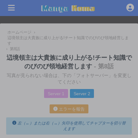
ホームページ
›
辺境領主は大貴族に成り上がる!チート知識でのびのび領地経営しま
す
›
第8話
辺境領主は大貴族に成り上がる!チート知識で
のびのび領地経営します
- 第8話
写真が見られない場合は、下の「フォトサーバー」を変更し
てください
Server 1
Server 2
エラーを報告
左（←）または右（→）矢印を使用してチャプターを切り替
えます