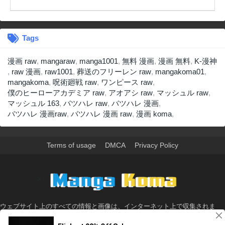
Tags
漫画 raw
,
mangaraw
,
manga1001
,
無料 漫画
,
漫画 無料
,
K-漫神
,
raw 漫画
,
raw1001
,
葬送のフリーレン raw
,
mangakoma01
,
mangakoma
,
呪術廻戦 raw
,
ワンピース raw
,
僕のヒーローアカデミア raw
,
アオアシ raw
,
マッシュル raw
,
マッシュル 163
,
バツハレ raw
,
バツハレ 漫画
,
バツハレ 漫画raw
,
バツハレ 漫画 raw
,
漫画 koma
,
Terms of usage
DMCA
Privacy Policy
>
ウェブサイト上のすべての情報と画像は、インターネット上で収集されま
す。 このウェブサイトの情報については、所有していないか、責任を負いま