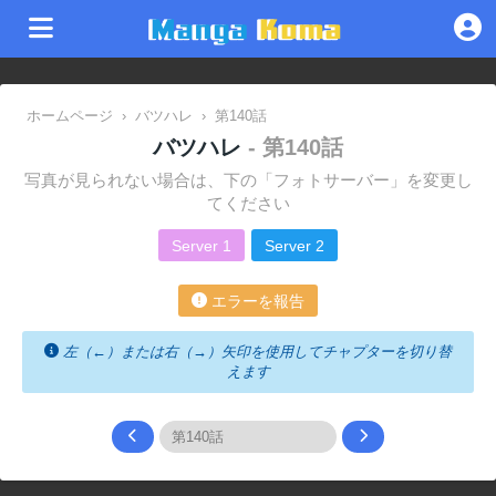
ホームページ
›
バツハレ
›
第140話
バツハレ
- 第140話
写真が見られない場合は、下の「フォトサーバー」を変更し
てください
Server 1
Server 2
エラーを報告
左（←）または右（→）矢印を使用してチャプターを切り替
えます