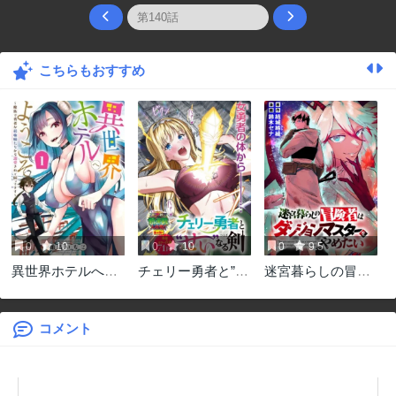
こちらもおすすめ
0
10
0
10
0
9.5
異世界ホテルへよ
チェリー勇者と”せ
迷宮暮らしの冒険
うこそ～魔族で勇
い”なる剣
者はダンジョンマ
者な最強姉たちか
スターをやめたい
ら溺愛されて困っ
コメント
てます～