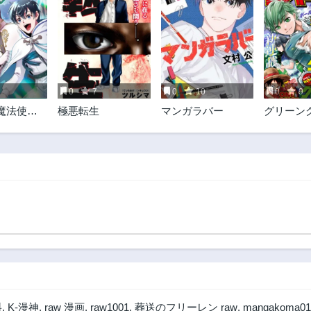
0
7
0
10
0
9
魔法使い
極悪転生
マンガラバー
グリーン
OMIC
グリーン
料
,
K-漫神
,
raw 漫画
,
raw1001
,
葬送のフリーレン raw
,
mangakoma01