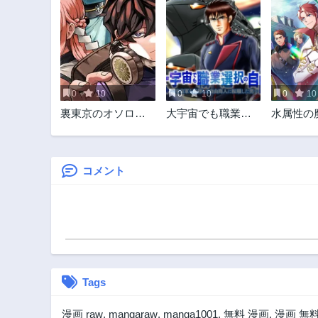
0
10
0
10
0
10
裏東京のオソロシ
大宇宙でも職業選
水属性の
ドコロ
択の自由 ～宇宙軍
第2部@C
を除隊して自由商
人に転職した男～
コメント
Tags
漫画 raw
,
mangaraw
,
manga1001
,
無料 漫画
,
漫画 無