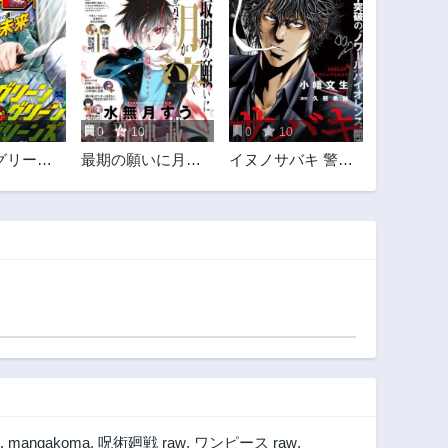
0
10
0
10
グリーン
最期の願いに月が
イヌノサバキ 警視
ズ
泣く
庁違法薬物撲滅課
,
mangakoma
,
呪術廻戦 raw
,
ワンピース raw
,