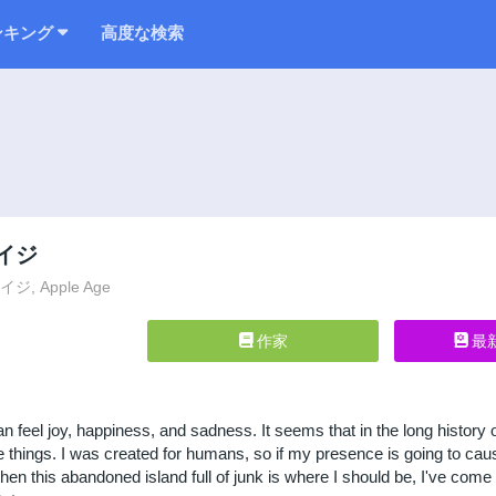
ンキング
高度な検索
イジ
, Apple Age
作家
最
feel joy, happiness, and sadness. It seems that in the long history 
se things. I was created for humans, so if my presence is going to caus
hen this abandoned island full of junk is where I should be, I've come 