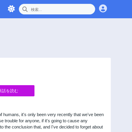
新話を読む
of humans, it's only been very recently that we've been
e trouble for anyone, if it's going to cause any
to the conclusion that, and I've decided to forget about