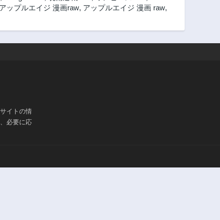
アップルエイジ 漫画raw
,
アップルエイジ 漫画 raw
,
ブサイトの情
は、必要に応