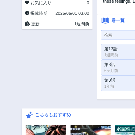
these feelings
お気に入り
0
掲載時期
2025/06/01 03:00
巻一覧
更新
1週間前
第13話
1週間前
第8話
6ヶ月前
第3話
1年前
こちらもおすすめ