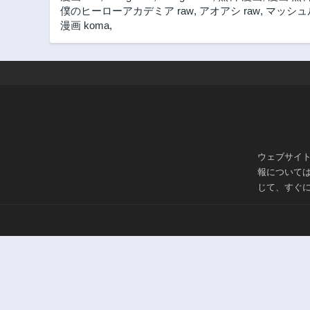
僕のヒーローアカデミア raw
,
アオアシ raw
,
マッシュル
漫画 koma
,
ウェブサイ
報について
じて、すぐ