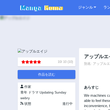
ジャンル
ラ
アップルエ
10
/
10
(
10
)
別名: アップルエイジ
作品を読む
作家
あらすじ
青年
ドラマ
Updating
Sunday
We machines can 
webry
able to feel the
状態
進行中
inconvenience, t