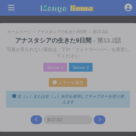
ホームページ
›
アナスタシアの生きた9日間
›
第13.2話
アナスタシアの生きた9日間
- 第13.2話
写真が見られない場合は、下の「フォトサーバー」を変更し
てください
Server 1
Server 2
エラーを報告
左（←）または右（→）矢印を使用してチャプターを切り替
えます