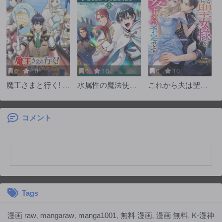
0
10
0
10
0
10
魔王さまと行く! ワ
水属性の魔法使い
これから夫は聖女
ンランク上の異世
第2部@COMIC
様を愛する予定で
界ツアー!!
す
コメント
Tags
漫画 raw
,
mangaraw
,
manga1001
,
無料 漫画
,
漫画 無料
,
K-漫神