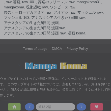
,
raw 漫画
,
raw1001
,
葬送のフリーレン raw
,
mangakoma01
,
mangakoma
,
呪術廻戦 raw
,
ワンピース raw
,
僕のヒーローアカデミア raw
,
アオアシ raw
,
マッシュル raw
,
マッシュル 163
,
アナスタシアの生きた9日間 raw
,
アナスタシアの生きた9日間 漫画
,
アナスタシアの生きた9日間 漫画raw
,
アナスタシアの生きた9日間 漫画 raw
,
漫画 koma
,
Terms of usage
DMCA
Privacy Policy
>
ウェブサイト上のすべての情報と画像は、インターネット上で収集されま
す。 このウェブサイトの情報については、所有していないか、責任を負いま
せん。 個人や組織に影響を与える場合は、必要に応じて、すぐに検討して削
除します。
© 2026 - Made with